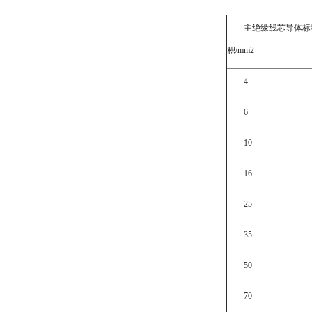
主绝缘线芯导体标
积/mm2
4
6
10
16
25
35
50
70