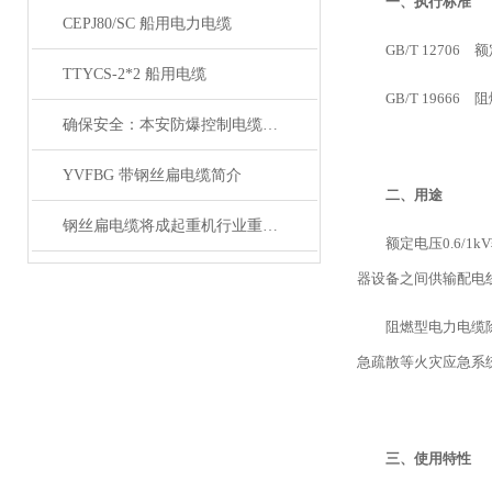
一、执行标准
CEPJ80/SC 船用电力电缆
GB/T 12706
TTYCS-2*2 船用电缆
GB/T 1966
确保安全：本安防爆控制电缆在工业中的重要性
YVFBG 带钢丝扁电缆简介
二、用途
钢丝扁电缆将成起重机行业重要的一部分
额定电压0.6/
器设备之间供输配电
阻燃型电力电缆
急疏散等火灾应急系
三、使用特性