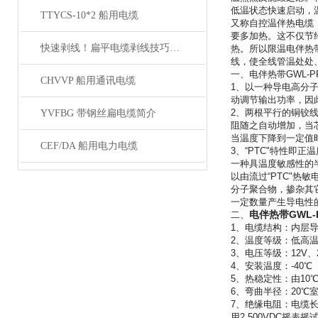
低温状态快速启动，
TTYCS-10*2 船用电缆
又称自控温伴热电缆
要多加热。这不仅节
快速剥线！扁平电缆剥线技巧分享
热。所以限温电伴热
线，使全线管温处处
一、电伴热带GW
CHVVP 船用通讯电缆
1、以一种导电高分
动调节输出功率，因
2、两根平行的铜铰
YVFBG 带钢丝扁电缆简介
阻随之自动增加，当
当温度下降到一定值
CEF/DA 船用电力电缆
3、“PTC"特性即
一种具温度敏感性的半
以由流过“PTC"热
分子聚合物，掺杂其
一定数量产生导电性
电伴热带GWL-
二、
1、电缆结构：内层
2、温度等级：低高温：
3、电压等级：12V、24
4、安装温度：-40℃
5、热稳定性：由10
6、弯曲半径：20℃室温
7、绝缘电阻：电缆长
用2,500VDC摇表