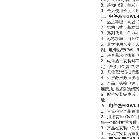
8、起动电流：每米＜0
9、最大使用长度：10
电伴热带GWL-
三、
1、温度等级：高温
2、结构形式：基本型
3、系列代号：C（
4、标称功率：当10℃时
5、最大使用长度：30
四、电伴热带GWL-
1、严禁蒸汽伴热和
2、电伴热带安装时
定，严禁用金属丝绑
3、凡需蒸汽清扫管
4、外屏蔽层必须接
5、产品一头接电源
连接须用热缩绝缘套
6、配件安装完成后，
近。
电伴热带GWL-
五、
1、首先检查产品表
2、用摇表1000V
每一个配件时重复此
3、产品在安装中分
4、保温层安装后重