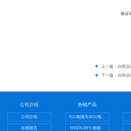
验证
上一篇：
自限温
下一篇：
自限温
公司介绍
热销产品
公司介绍
JGG电缆与AGG电缆有什么区别
在线留言
WDZN-RYS 低烟无卤耐火双绞线