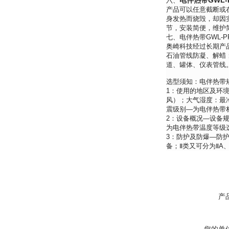
电伴热带GWL-
六、
产品可以任意截断或
身发热而烧毁，却因
节，安装简便，维护
七、电伴热带GWL-P
奥崎科技经过长期产
石油管线防凝、解蜡
道、罐体、仪表管线
选型须知：电伴热带
1：使用的地区及环境
风）；大气湿度：最
震级别—为电伴热带
2：设备概况—设备
为电伴热带温度等级
3：防护及防爆—防护
备；Ⅱ类又可分为ⅡA、
产