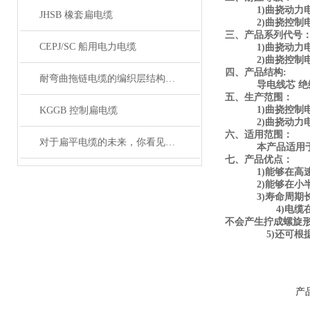
1)曲挠动力电缆： 
JHSB 橡套扁电缆
2)曲挠控制电缆： 6
三、产品系列代号
CEPJ/SC 船用电力电缆
1)曲挠动力电
2)曲挠控制电缆
四、产品结构:
耐弯曲拖链电缆的编织层结构有哪几种
导电线芯 绝缘层 
五、生产范围：
1)曲挠控制电缆：
KGGB 控制扁电缆
2)曲挠动力电缆：
六、适用范围：
对于扁平电缆的未来，你看见希望了吗？
本产品适用于要求
七、产品优点：
1)能够在高速
2)能够在小半径下
3)寿命周期长,
4)电缆在受到同
不会产生拧成螺旋
5)还可根据用户
产