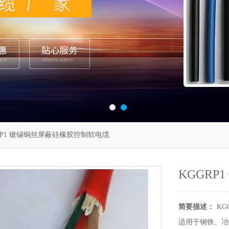
RP1 镀锡铜丝屏蔽硅橡胶控制软电缆
KGGR
简要描述：
K
适用于钢铁、冶