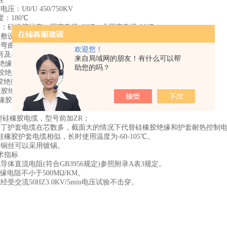
压：U0/U 450/750KV
：180℃
：硅橡胶护套：固定敷设-60℃，非固定敷设-20℃
敷设温度应不低于-20℃。
许弯曲半径：非铠装电缆最小为电缆外径的6倍
欢迎您！
号及名称
来自局域网的朋友！有什么可以帮
胶绝缘和护套控制电缆
助您的吗？
橡胶绝缘和护套控制软电缆
硅橡胶绝缘和护套铜丝编织屏蔽控制电缆
硅橡胶绝缘和护套铜丝编织屏蔽控制软电缆
 硅橡胶绝缘和护套镀锡编织屏蔽控制软电缆
型硅橡胶电缆，型号前加ZR；
缘丁护套电缆在芯数多，截面大的情况下代替硅橡胶绝缘和护套耐热控制
橡胶护套电缆相似，长时使用温度为-60-105℃。
中铜丝可以采用镀锡。
术指标
导体直流电阻(符合GB3956规定)参照附录A表3规定。
绝缘电阻不小于500MΩ/KM。
经受交流50HZ3.0KV/5min电压试验不击穿。