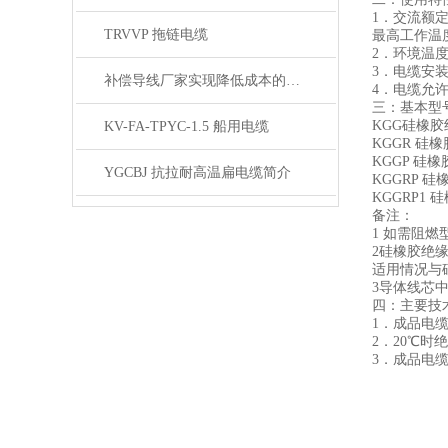
1．交流额定电
TRVVP 拖链电缆
最高工作温度
2．环境温度
3．电缆安装
补偿导线厂家实现降低成本的有效措施
4．电缆允
三：基本型
KGG硅橡
KV-FA-TPYC-1.5 船用电缆
KGGR 硅
KGGP 
YGCBJ 抗拉耐高温扁电缆简介
KGGRP 
KGGRP1
备注：
1 如需阻燃
2硅橡胶绝
适用情况与硅
3导体线芯
四：主要技
1．成品电缆
2．20℃时
3．成品电缆