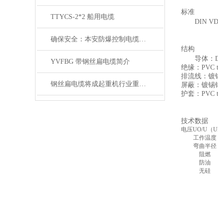
标准
TTYCS-2*2 船用电缆
DIN VD
确保安全：本安防爆控制电缆在工业中的重要性
结构
导体：DI
YVFBG 带钢丝扁电缆简介
绝缘：PVC t
排流线：镀
钢丝扁电缆将成起重机行业重要的一部分
屏蔽：镀锡
护套：PVC t
技术数据
电压UO/U（
工作温度
弯曲半径
阻燃
防油
无硅