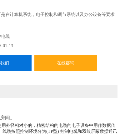
线主要是在计算机系统，电子控制和调节系统以及办公设备等要求
的，精密结构的电缆的电子设备中用作数据传输线，电缆的
输免受外部电场的影响，从而保证了传输数据的精确性。线
种电缆
分为（TP型） 控制电缆和双绞屏蔽数据通讯和控制电缆
5-01-13
）控制电缆两种类型。
系我们
在线咨询
房间。
使用外径相对小的，精密结构的电缆的电子设备中用作数据传
缆按照控制环境分为(TP型) 控制电缆和双绞屏蔽数据通讯