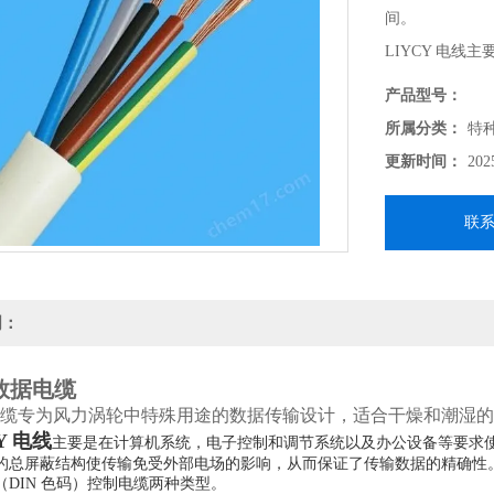
间。
LIYCY 电
使用外径相对小
产品型号：
总屏蔽结构使传
所属分类：
特
缆按照控制环境
更新时间：
202
（DIN 色码
联
明：
 数据电缆
缆专为风力涡轮中特殊用途的数据传输设计，适合干燥和潮湿的
Y 电线
主要是在计算机系统，电子控制和调节系统以及办公设备等要求
的总屏蔽结构使传输免受外部电场的影响，从而保证了传输数据的精确性。线
（DIN 色码）控制电缆两种类型。