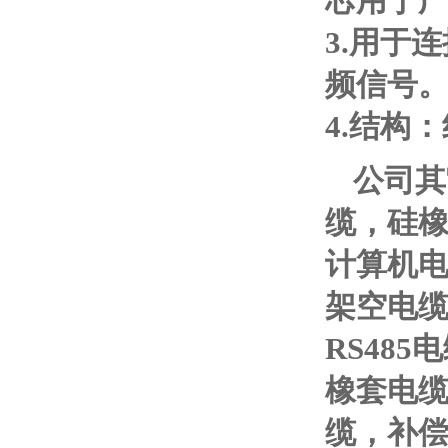
芯用于
3.
用于连
频信号
4.
结构：
公司其
缆，硅
计算机
架空电
RS485
电
橡套电
缆，补