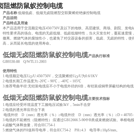
卤阻燃防鼠蚁控制电缆
产品名称
:低烟低卤、低烟无卤阻燃型交联聚烯烃绝缘控制电缆
产品说明
:
产品特点及用途
本产品适用于交流额定电压450/750V及以下的地铁、高层建筑、商场、剧院、发电
特性要求高的场合。电缆的无卤低烟、低卤低烟特性，当火灾发生时，蔓延速度慢
撤离。燃烧气体的腐蚀性小，也避免了对仪器设备的损害，低卤、无卤的特性，使
高，从而延长电缆的使用寿命。
低烟无卤阻燃防鼠蚁控制电缆
产品执行标准
GB9330-88 Q/WTL11-2003
使用特性
1.电缆额定电压U
/U:450/750V，交流聚烯烃U
/U为0.6/1KV
O
O
2.电缆长期工作温度为:-20℃－90℃，-40℃－105℃
3.推荐弯曲半径:无铠装电缆应不小于电缆外径的6倍，有铠装或铜带屏蔽结构的电缆
低烟无卤阻燃防鼠蚁控制电缆
主要技术指标
1.电缆应经受环境温度下工频电压试验3kV，5min不击穿
2.电缆的透光率应符合下表
电缆外径 D（mm）透光率（％）≥电缆外径 D（mm）透光率（％）≥D＞40705＜D≤10
3.电缆的不延燃性（阻燃特性）:应通过GB12666.5-90中B类成束燃烧试验。单根电线电
4.卤酸气体释放量，符合IEC754-1
5.燃烧气体的PH值和导电率，符合IEC754-2 PH≥4.3 电导率≤10μS/mm。