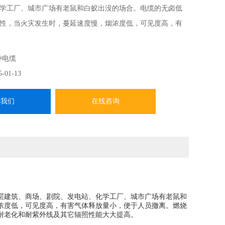
学工厂、城市广场有老鼠和白蚁出没的场合。电缆的无卤低
性，当火灾发生时，蔓延速度慢，烟浓度低，可见度高，有
，便于人员撤离。燃烧气体的腐蚀性小，也避免了对仪器设
、无卤的特性，使得电缆材料在耐老化和耐紫外线及其它辐
种电缆
。
5-01-13
系我们
在线咨询
、高层建筑、商场、剧院、发电站、化学工厂、城市广场有老鼠和
浓度低，可见度高，有害气体释放量小，便于人员撤离。燃烧
耐老化和耐紫外线及其它辐照性能大大提高。