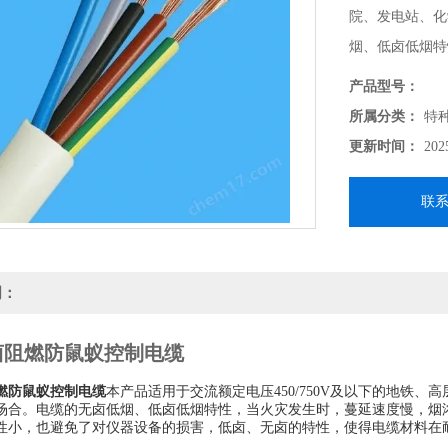
院、发电站、化
烟、低卤低烟特
害气体释放量小
产品型号：
备的损害，低卤
所属分类：
特
照性能大大提高
更新时间：
202
联
明：
卤阻燃防鼠蚁控制电缆
燃防鼠蚁控制电缆
本产品适用于交流额定电压450/750V及以下的地铁
场合。电缆的无卤低烟、低卤低烟特性，当火灾发生时，蔓延速度慢，烟
性小，也避免了对仪器设备的损害，低卤、无卤的特性，使得电缆材料在