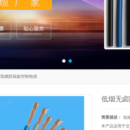
卤阻燃防鼠蚁控制电缆
低烟无卤
简要描述：
低
本产品适用于交