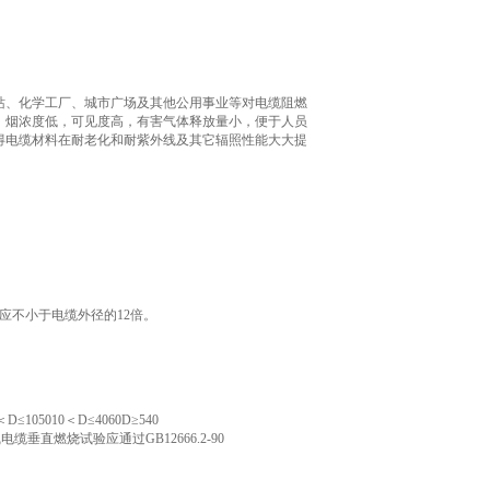
站、
化学工厂、城市广场及其他公用事业等对电缆阻燃
，烟浓度低，可见度高，有害气体释放量小，便于人员
得电缆材料在耐老化和耐紫外线及其它辐照性能大大提
应不小于电缆外径的12倍。
5010＜D≤4060D≥540
缆垂直燃烧试验应通过GB12666.2-90