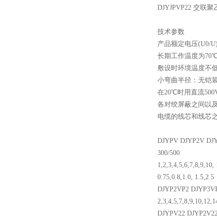
DJYJPVP22
技术参数
产品额定电压(U0/U):
长期工作温度为70
敷设时环境温度不低于
小弯曲半径：无铠装
在20℃时用直流50
各对绞屏蔽之间以
电缆的线芯和线芯之间
DJYPV DJYP2V DJ
300/500
1,2,3,4,5,6,7,8,9,10,
0.75,0.8,1.0, 1.5,2.5
DJYP2VP2 DJYP3V
2,3,4,5,7,8,9,10,12,1
DJYPV22 DJYP2V22