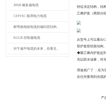
JHSB 橡套扁电缆
特征决定结构，结构
乙烯护套（两部分组成
CEPJ/SC 船用电力电缆
耐弯曲拖链电缆的编织层结构有哪几种
KGGB 控制扁电缆
从型号上可以看出G
双护套双铠装结构、
对于扁平电缆的未来，你看见希望了吗？
◆聚乙烯内护套起
充以防水油膏，对
用途就广了 ：应为
在任何要用到光缆的
产