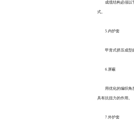
成缆结构必须以
式。
5.内护套
甲胄式挤压成型
6.屏蔽
用优化的编织角
具有抗扭力的作用。
7.外护套