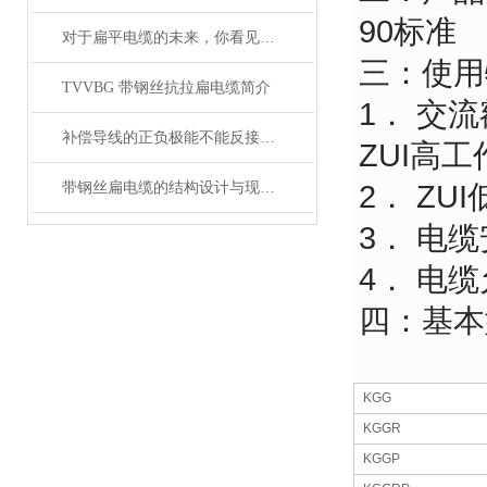
90标准
对于扁平电缆的未来，你看见希望了吗？
三：使用
TVVBG 带钢丝抗拉扁电缆简介
1． 交流额
补偿导线的正负极能不能反接呢？
ZUI高工
带钢丝扁电缆的结构设计与现场安装维修注意事项
2． Z
3． 电
4． 电
四：基本
KGG
KGGR
KGGP