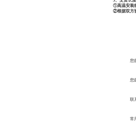
3、交货长
①高温安装
②根据双方
您
您
联
常