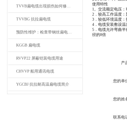
使用特性
TVVB扁电缆出现损伤如何修补？有哪些措施
1。交流额定电压：U
2．较高工作温度：
TVVBG 抗拉扁电缆
3．较低环境温度：
4．电缆安装敷设温
5．电缆允许弯曲半
预防性维护：检查带钢丝扁电缆的磨损、变形与钢丝状态
径的8倍
KGGB 扁电缆
RVVP22 屏蔽铠装电缆用途
产
CHVVP 船用通讯电缆
您的单
YGCBJ 抗拉耐高温扁电缆简介
您的姓
联系电