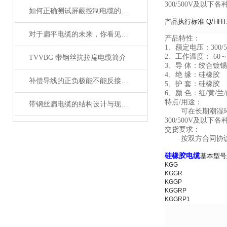
300/500V及
如何正确测试屏蔽控制电缆的性能和质量？
产品执行标准 Q/HHT
对于扁平电缆的未来，你看见希望了吗？
产品特性：
1、额定电压：300/5
2、工作温度：-60～ 
TVVBG 带钢丝抗拉扁电缆简介
3、导 体：绞合镀
4、绝 缘：硅橡胶
补偿导线的正负极能不能反接呢？
5、护 套：硅橡胶
6、颜 色：红/黄/兰/
特点/用途：
带钢丝扁电缆的结构设计与现场安装维修注意事项
可在长期潮湿环境
300/500V及
交货要求：
按双方合同协议商
硅橡胶电缆
基本型号
KGG
KGGR
KGGP
KGGRP
KGGRP1